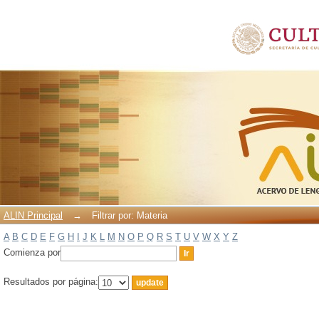
Filtrar por: Materia
ALIN Principal
→
Filtrar por: Materia
A
B
C
D
E
F
G
H
I
J
K
L
M
N
O
P
Q
R
S
T
U
V
W
X
Y
Z
Comienza por
Resultados por página: