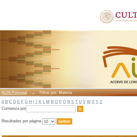
Filtrar por: Materia
ALIN Principal
→
Filtrar por: Materia
A
B
C
D
E
F
G
H
I
J
K
L
M
N
O
P
Q
R
S
T
U
V
W
X
Y
Z
Comienza por
Resultados por página: