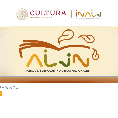
U
V
W
X
Y
Z