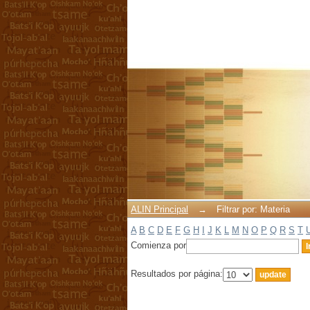
Filtrar por: Materia
ALIN Principal
→
Filtrar por: Materia
A
B
C
D
E
F
G
H
I
J
K
L
M
N
O
P
Q
R
S
T
Comienza por
Resultados por página: