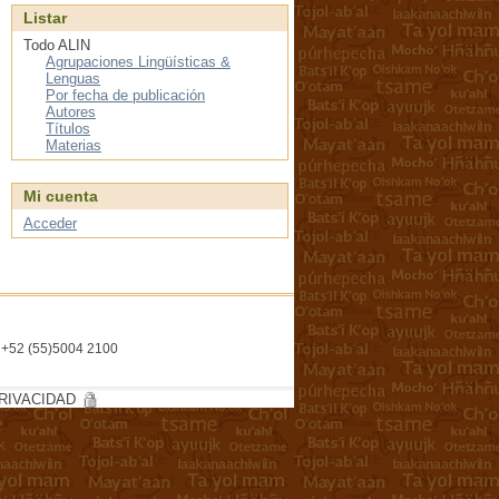
Listar
Todo ALIN
Agrupaciones Lingüísticas &
Lenguas
Por fecha de publicación
Autores
Títulos
Materias
Mi cuenta
Acceder
l. +52 (55)5004 2100
RIVACIDAD