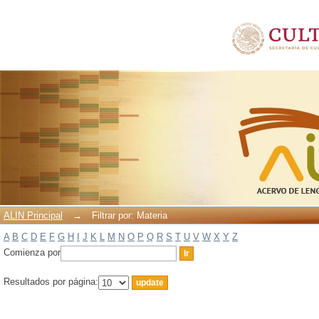
Filtrar por: Materia
ALIN Principal
→
Filtrar por: Materia
A
B
C
D
E
F
G
H
I
J
K
L
M
N
O
P
Q
R
S
T
U
V
W
X
Y
Z
Comienza por
Resultados por página: