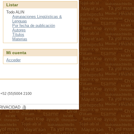
Listar
Todo ALIN
Agrupaciones Lingüísticas &
Lenguas
Por fecha de publicación
Autores
Títulos
Materias
Mi cuenta
Acceder
l. +52 (55)5004 2100
RIVACIDAD