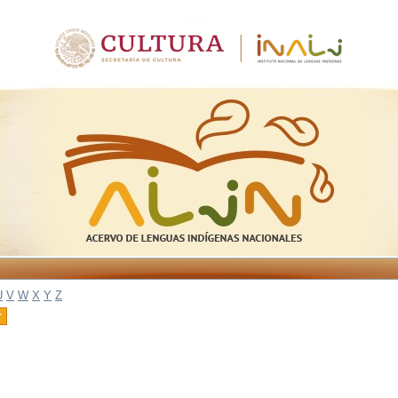
U
V
W
X
Y
Z