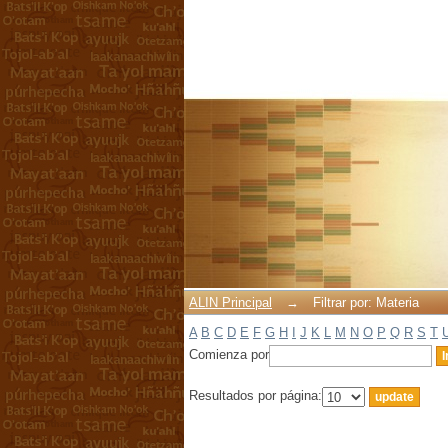
Filtrar por: Materia
ALIN Principal
→
Filtrar por: Materia
A
B
C
D
E
F
G
H
I
J
K
L
M
N
O
P
Q
R
S
T
Comienza por
Resultados por página: