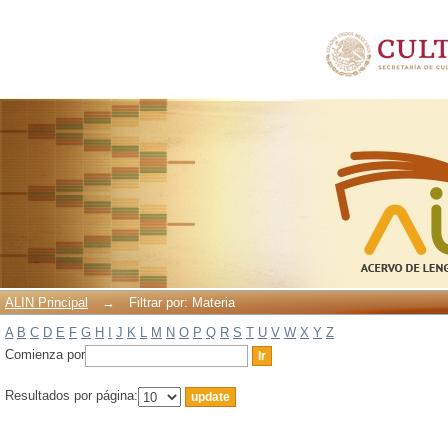
Filtrar por: Materia
ALIN Principal
→
Filtrar por: Materia
A
B
C
D
E
F
G
H
I
J
K
L
M
N
O
P
Q
R
S
T
U
V
W
X
Y
Z
Comienza por
Resultados por página: