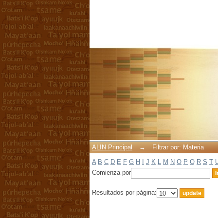
Filtrar por: Materia
ALIN Principal
→
Filtrar por: Materia
A
B
C
D
E
F
G
H
I
J
K
L
M
N
O
P
Q
R
S
T
Comienza por
Resultados por página: