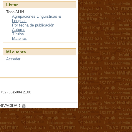
Listar
Todo ALIN
Agrupaciones Lingüísticas &
Lenguas
Por fecha de publicación
Autores
Títulos
Materias
Mi cuenta
Acceder
l. +52 (55)5004 2100
RIVACIDAD