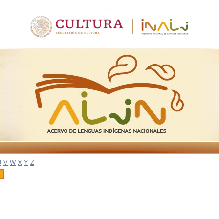
U
V
W
X
Y
Z