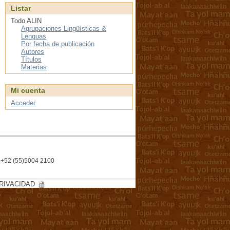
Listar
Todo ALIN
Agrupaciones Lingüísticas &
Lenguas
Por fecha de publicación
Autores
Títulos
Materias
Mi cuenta
Acceder
l. +52 (55)5004 2100
RIVACIDAD