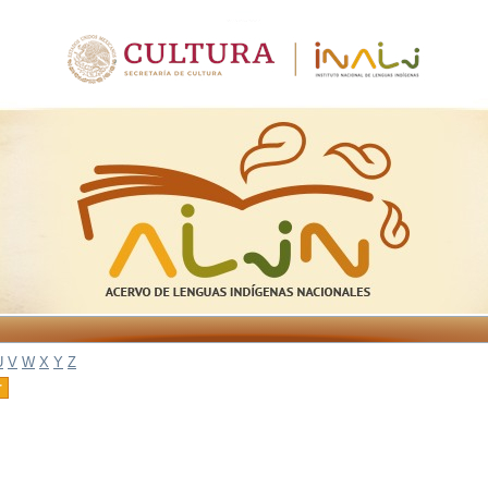
U
V
W
X
Y
Z