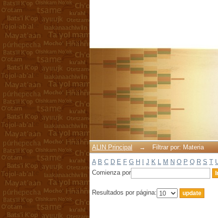
Filtrar por: Materia
ALIN Principal
→
Filtrar por: Materia
A
B
C
D
E
F
G
H
I
J
K
L
M
N
O
P
Q
R
S
T
Comienza por
Resultados por página: