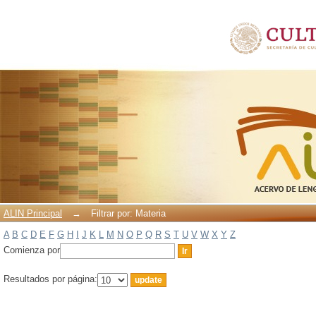
Filtrar por: Materia
ALIN Principal
→
Filtrar por: Materia
A
B
C
D
E
F
G
H
I
J
K
L
M
N
O
P
Q
R
S
T
U
V
W
X
Y
Z
Comienza por
Resultados por página: