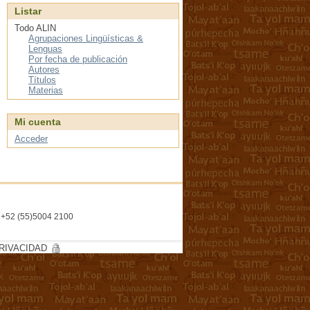
Listar
Todo ALIN
Agrupaciones Lingüísticas &
Lenguas
Por fecha de publicación
Autores
Títulos
Materias
Mi cuenta
Acceder
l. +52 (55)5004 2100
RIVACIDAD