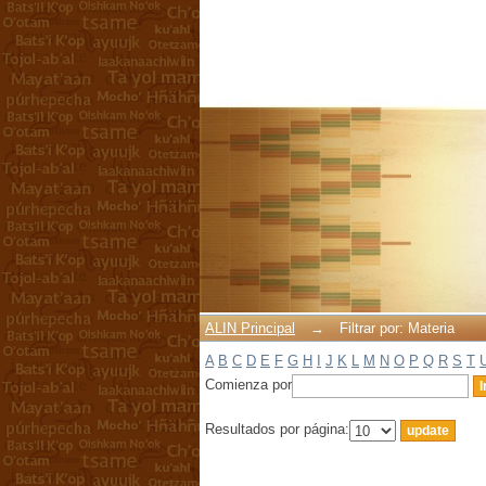
Filtrar por: Materia
ALIN Principal
→
Filtrar por: Materia
A
B
C
D
E
F
G
H
I
J
K
L
M
N
O
P
Q
R
S
T
Comienza por
Resultados por página: