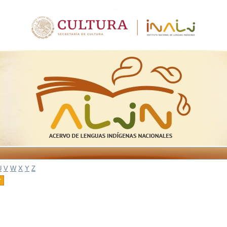
U
V
W
X
Y
Z