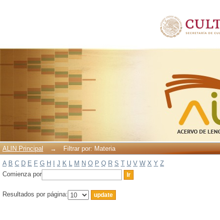
Filtrar por: Materia
ALIN Principal
→
Filtrar por: Materia
A
B
C
D
E
F
G
H
I
J
K
L
M
N
O
P
Q
R
S
T
U
V
W
X
Y
Z
Comienza por
Resultados por página: