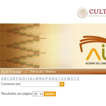
Filtrar por: Materia
ALIN Principal
→
Filtrar por: Materia
A
B
C
D
E
F
G
H
I
J
K
L
M
N
O
P
Q
R
S
T
U
V
W
X
Y
Z
Comienza por
Resultados por página: