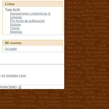
Listar
Todo ALIN
Agrupaciones Lingüísticas &
Lenguas
Por fecha de publicación
Autores
Títulos
Materias
Mi cuenta
Acceder
l. +52 (55)5004 2100
RIVACIDAD