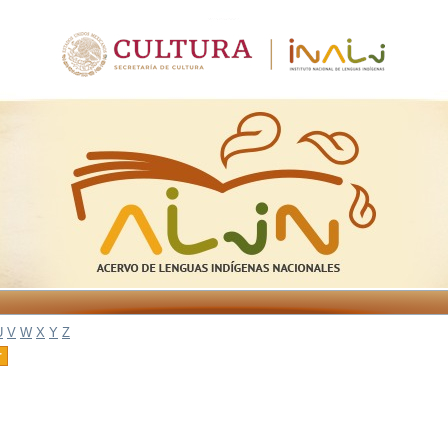
U
V
W
X
Y
Z