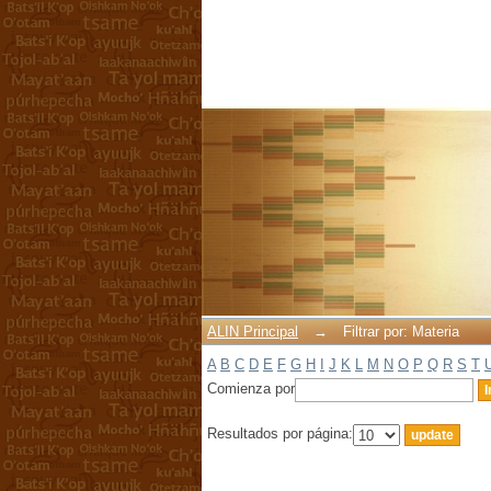
Filtrar por: Materia
ALIN Principal
→
Filtrar por: Materia
A
B
C
D
E
F
G
H
I
J
K
L
M
N
O
P
Q
R
S
T
Comienza por
Resultados por página: