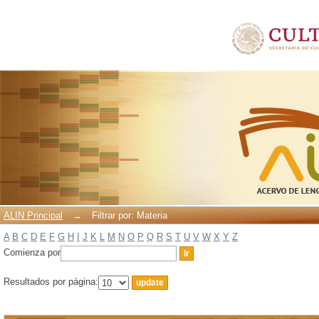
Filtrar por: Materia
ALIN Principal
→
Filtrar por: Materia
A
B
C
D
E
F
G
H
I
J
K
L
M
N
O
P
Q
R
S
T
U
V
W
X
Y
Z
Comienza por
Resultados por página: