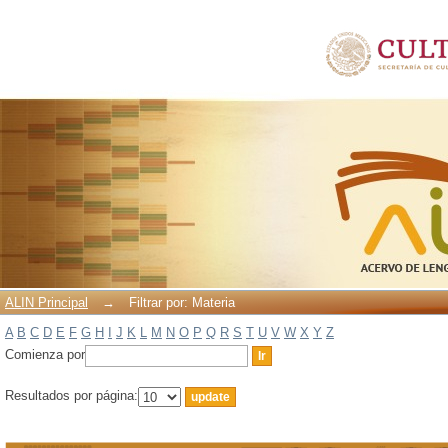
Filtrar por: Materia
ALIN Principal
→
Filtrar por: Materia
A
B
C
D
E
F
G
H
I
J
K
L
M
N
O
P
Q
R
S
T
U
V
W
X
Y
Z
Comienza por
Resultados por página: