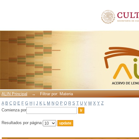
Filtrar por: Materia
ALIN Principal
→
Filtrar por: Materia
A
B
C
D
E
F
G
H
I
J
K
L
M
N
O
P
Q
R
S
T
U
V
W
X
Y
Z
Comienza por
Resultados por página: