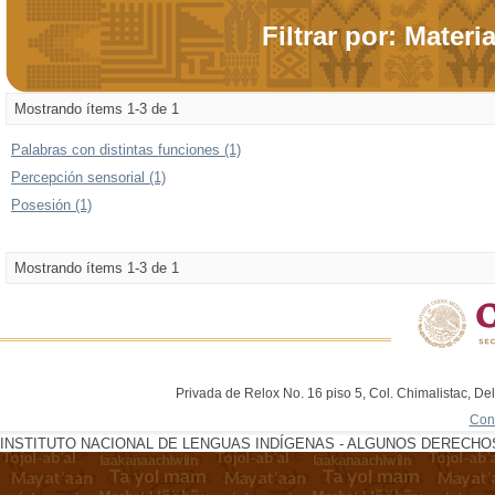
Filtrar por: Materi
Mostrando ítems 1-3 de 1
Palabras con distintas funciones (1)
Percepción sensorial (1)
Posesión (1)
Mostrando ítems 1-3 de 1
Privada de Relox No. 16 piso 5, Col. Chimalistac, De
Con
INSTITUTO NACIONAL DE LENGUAS INDÍGENAS - ALGUNOS DERECHOS