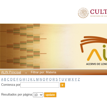
Filtrar por: Materia
ALIN Principal
→
Filtrar por: Materia
A
B
C
D
E
F
G
H
I
J
K
L
M
N
O
P
Q
R
S
T
U
V
W
X
Y
Z
Comienza por
Resultados por página: