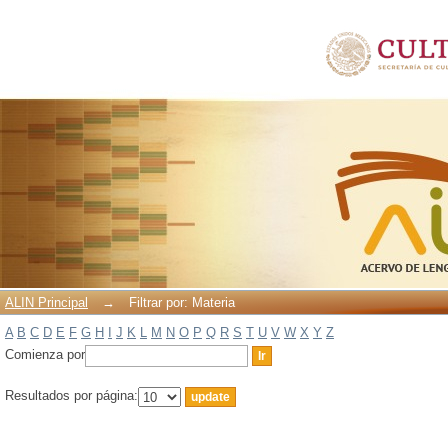
Filtrar por: Materia
ALIN Principal
→
Filtrar por: Materia
A
B
C
D
E
F
G
H
I
J
K
L
M
N
O
P
Q
R
S
T
U
V
W
X
Y
Z
Comienza por
Resultados por página: