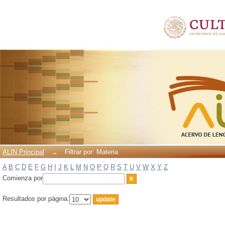
Filtrar por: Materia
ALIN Principal
→
Filtrar por: Materia
A
B
C
D
E
F
G
H
I
J
K
L
M
N
O
P
Q
R
S
T
U
V
W
X
Y
Z
Comienza por
Resultados por página: