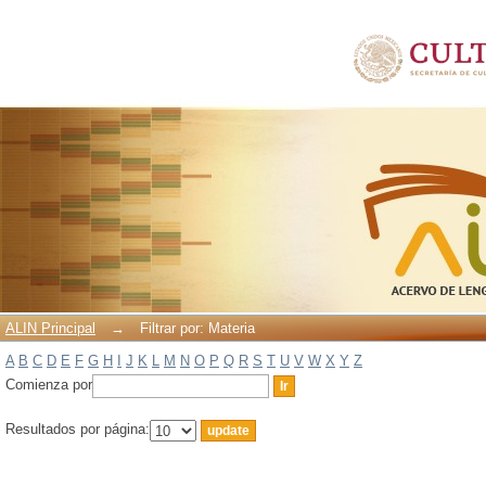
Filtrar por: Materia
ALIN Principal
→
Filtrar por: Materia
A
B
C
D
E
F
G
H
I
J
K
L
M
N
O
P
Q
R
S
T
U
V
W
X
Y
Z
Comienza por
Resultados por página: