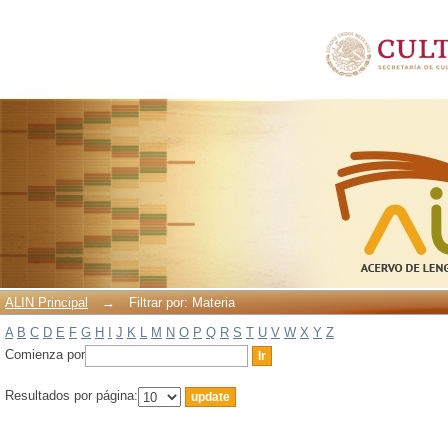
Filtrar por: Materia
ALIN Principal
→
Filtrar por: Materia
A
B
C
D
E
F
G
H
I
J
K
L
M
N
O
P
Q
R
S
T
U
V
W
X
Y
Z
Comienza por
Resultados por página: