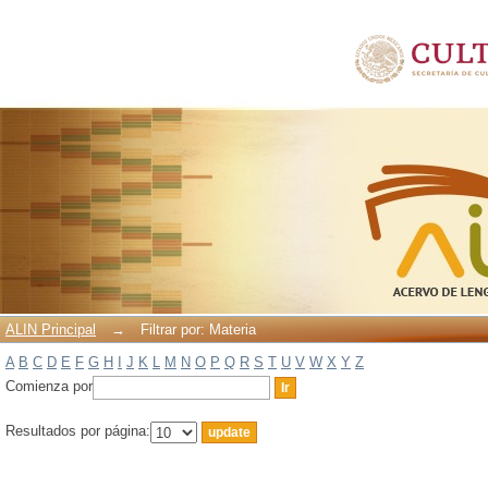
Filtrar por: Materia
ALIN Principal
→
Filtrar por: Materia
A
B
C
D
E
F
G
H
I
J
K
L
M
N
O
P
Q
R
S
T
U
V
W
X
Y
Z
Comienza por
Resultados por página: