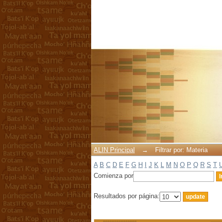
Filtrar por: Materia
ALIN Principal
→
Filtrar por: Materia
A
B
C
D
E
F
G
H
I
J
K
L
M
N
O
P
Q
R
S
T
Comienza por
Resultados por página: