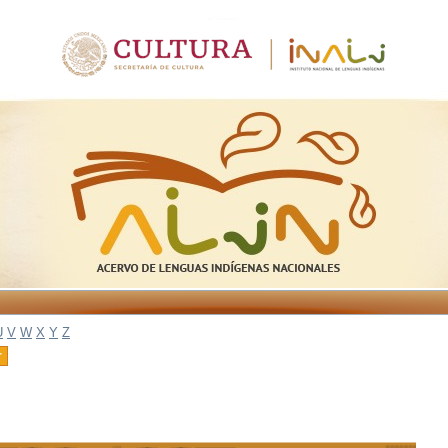
U
V
W
X
Y
Z