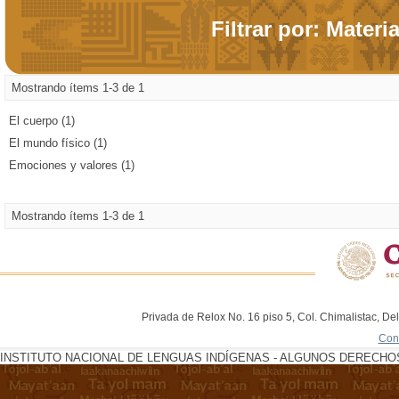
Filtrar por: Materi
Mostrando ítems 1-3 de 1
El cuerpo (1)
El mundo físico (1)
Emociones y valores (1)
Mostrando ítems 1-3 de 1
Privada de Relox No. 16 piso 5, Col. Chimalistac, De
Con
INSTITUTO NACIONAL DE LENGUAS INDÍGENAS - ALGUNOS DERECHOS