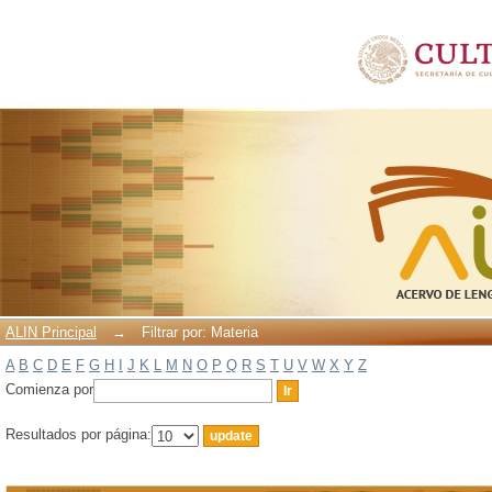
Filtrar por: Materia
ALIN Principal
→
Filtrar por: Materia
A
B
C
D
E
F
G
H
I
J
K
L
M
N
O
P
Q
R
S
T
U
V
W
X
Y
Z
Comienza por
Resultados por página: