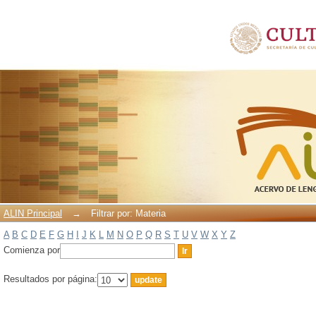
Filtrar por: Materia
ALIN Principal
→
Filtrar por: Materia
A
B
C
D
E
F
G
H
I
J
K
L
M
N
O
P
Q
R
S
T
U
V
W
X
Y
Z
Comienza por
Resultados por página: