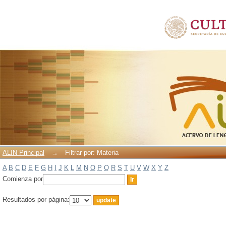
Filtrar por: Materia
ALIN Principal
→
Filtrar por: Materia
A
B
C
D
E
F
G
H
I
J
K
L
M
N
O
P
Q
R
S
T
U
V
W
X
Y
Z
Comienza por
Resultados por página: