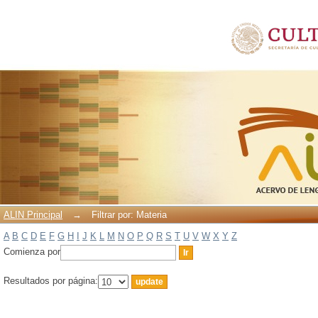
Filtrar por: Materia
ALIN Principal
→
Filtrar por: Materia
A
B
C
D
E
F
G
H
I
J
K
L
M
N
O
P
Q
R
S
T
U
V
W
X
Y
Z
Comienza por
Resultados por página: