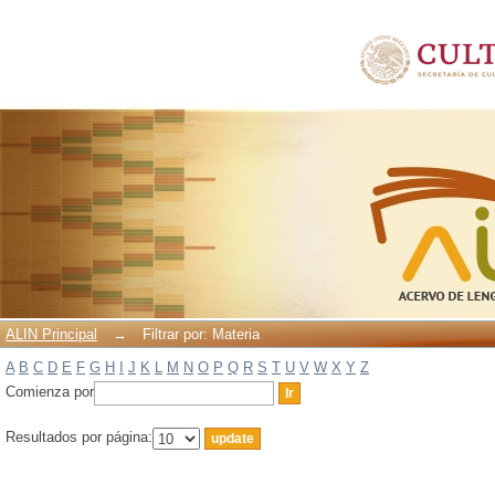
Filtrar por: Materia
ALIN Principal
→
Filtrar por: Materia
A
B
C
D
E
F
G
H
I
J
K
L
M
N
O
P
Q
R
S
T
U
V
W
X
Y
Z
Comienza por
Resultados por página: