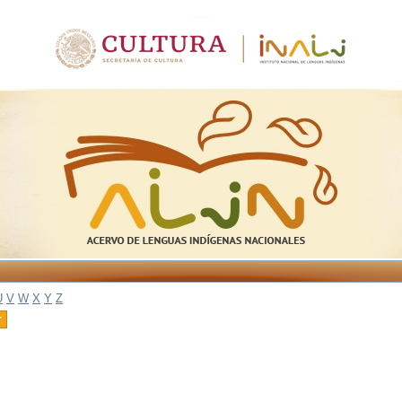
U
V
W
X
Y
Z