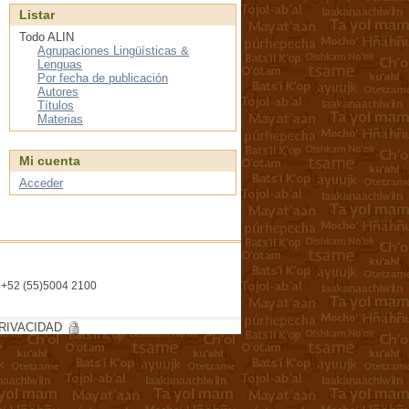
Listar
Todo ALIN
Agrupaciones Lingüísticas &
Lenguas
Por fecha de publicación
Autores
Títulos
Materias
Mi cuenta
Acceder
l. +52 (55)5004 2100
RIVACIDAD