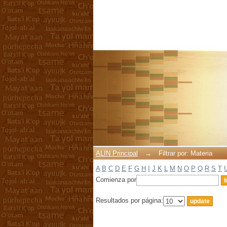
Filtrar por: Materia
ALIN Principal
→
Filtrar por: Materia
A
B
C
D
E
F
G
H
I
J
K
L
M
N
O
P
Q
R
S
T
Comienza por
Resultados por página: