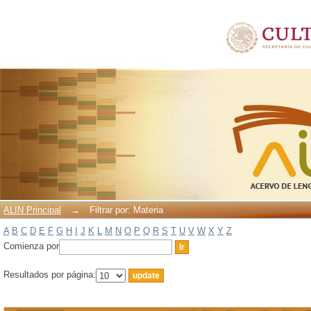
Filtrar por: Materia
ALIN Principal
→
Filtrar por: Materia
A
B
C
D
E
F
G
H
I
J
K
L
M
N
O
P
Q
R
S
T
U
V
W
X
Y
Z
Comienza por
Resultados por página: