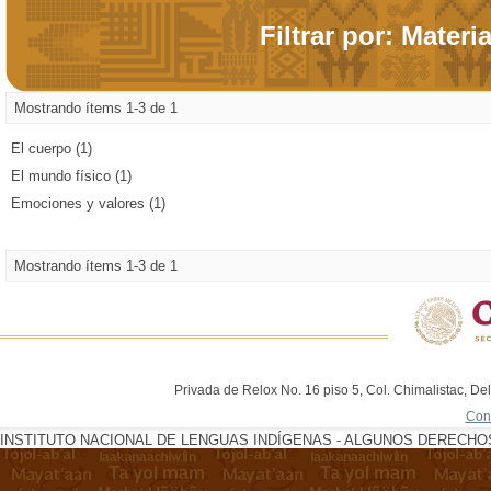
Filtrar por: Materi
Mostrando ítems 1-3 de 1
El cuerpo (1)
El mundo físico (1)
Emociones y valores (1)
Mostrando ítems 1-3 de 1
Privada de Relox No. 16 piso 5, Col. Chimalistac, De
Con
INSTITUTO NACIONAL DE LENGUAS INDÍGENAS - ALGUNOS DERECHOS