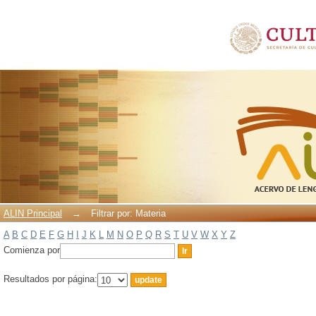
Filtrar por: Materia
ALIN Principal
→
Filtrar por: Materia
A
B
C
D
E
F
G
H
I
J
K
L
M
N
O
P
Q
R
S
T
U
V
W
X
Y
Z
Comienza por
Resultados por página: