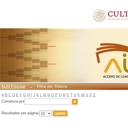
Filtrar por: Materia
ALIN Principal
→
Filtrar por: Materia
A
B
C
D
E
F
G
H
I
J
K
L
M
N
O
P
Q
R
S
T
U
V
W
X
Y
Z
Comienza por
Resultados por página: