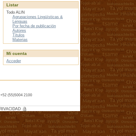
Listar
Todo ALIN
Agrupaciones Lingüísticas &
Lenguas
Por fecha de publicación
Autores
Títulos
Materias
Mi cuenta
Acceder
l. +52 (55)5004 2100
RIVACIDAD