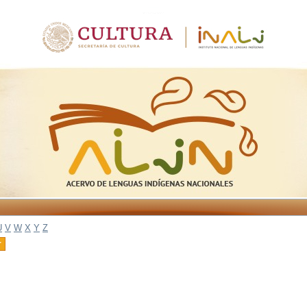
U
V
W
X
Y
Z