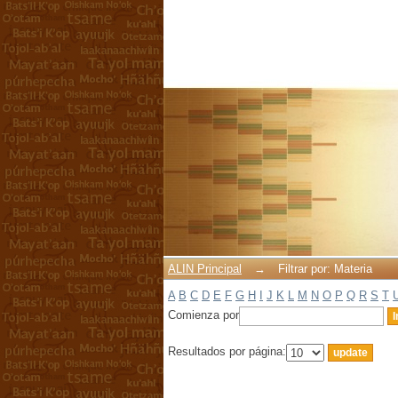
Filtrar por: Materia
ALIN Principal
→
Filtrar por: Materia
A
B
C
D
E
F
G
H
I
J
K
L
M
N
O
P
Q
R
S
T
Comienza por
Resultados por página: