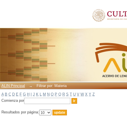
Filtrar por: Materia
ALIN Principal
→
Filtrar por: Materia
A
B
C
D
E
F
G
H
I
J
K
L
M
N
O
P
Q
R
S
T
U
V
W
X
Y
Z
Comienza por
Resultados por página: