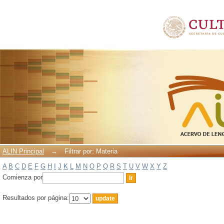
Filtrar por: Materia
ALIN Principal
→
Filtrar por: Materia
A
B
C
D
E
F
G
H
I
J
K
L
M
N
O
P
Q
R
S
T
U
V
W
X
Y
Z
Comienza por
Resultados por página: