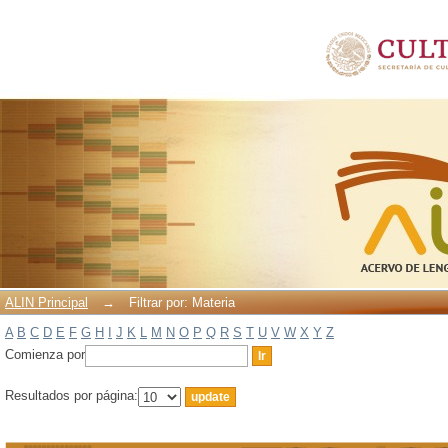
Filtrar por: Materia
ALIN Principal
→
Filtrar por: Materia
A
B
C
D
E
F
G
H
I
J
K
L
M
N
O
P
Q
R
S
T
U
V
W
X
Y
Z
Comienza por
Resultados por página: