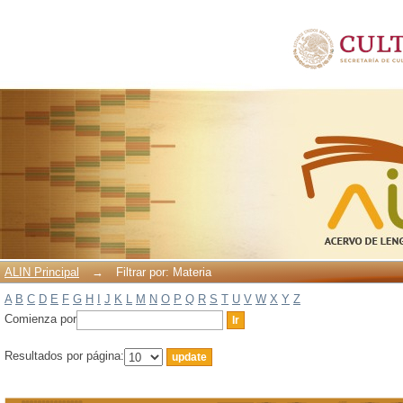
Filtrar por: Materia
ALIN Principal
→
Filtrar por: Materia
A
B
C
D
E
F
G
H
I
J
K
L
M
N
O
P
Q
R
S
T
U
V
W
X
Y
Z
Comienza por
Resultados por página: