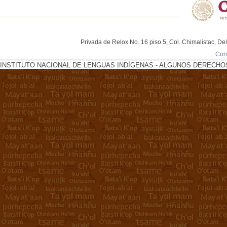
Privada de Relox No. 16 piso 5, Col. Chimalistac, De
Con
INSTITUTO NACIONAL DE LENGUAS INDÍGENAS - ALGUNOS DERECHOS