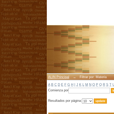
Filtrar por: Materia
ALIN Principal
→
Filtrar por: Materia
A
B
C
D
E
F
G
H
I
J
K
L
M
N
O
P
Q
R
S
T
Comienza por
Resultados por página: