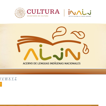
U
V
W
X
Y
Z