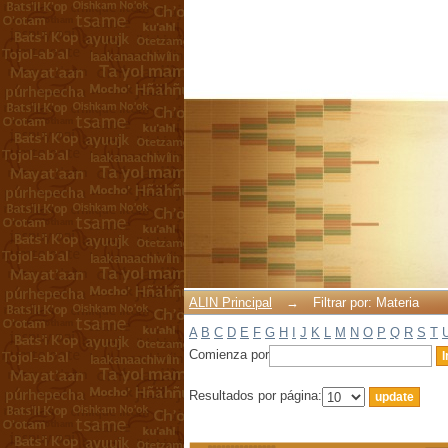
Filtrar por: Materia
ALIN Principal
→
Filtrar por: Materia
A
B
C
D
E
F
G
H
I
J
K
L
M
N
O
P
Q
R
S
T
Comienza por
Resultados por página: