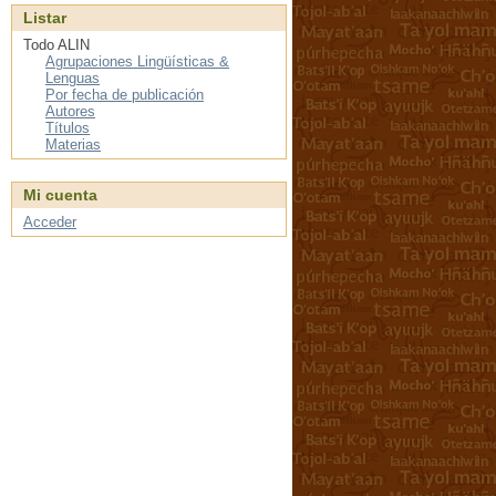
Listar
Todo ALIN
Agrupaciones Lingüísticas &
Lenguas
Por fecha de publicación
Autores
Títulos
Materias
Mi cuenta
Acceder