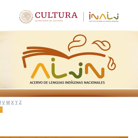
U
V
W
X
Y
Z