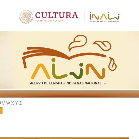
U
V
W
X
Y
Z