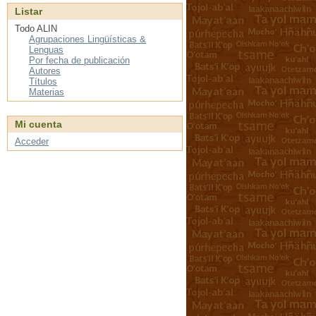
Listar
Todo ALIN
Agrupaciones Lingüísticas &
Lenguas
Por fecha de publicación
Autores
Títulos
Materias
Mi cuenta
Acceder