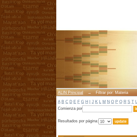
Filtrar por: Materia
ALIN Principal
→
Filtrar por: Materia
A
B
C
D
E
F
G
H
I
J
K
L
M
N
O
P
Q
R
S
T
Comienza por
Resultados por página: