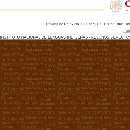
Privada de Relox No. 16 piso 5, Col. Chimalistac, De
Con
INSTITUTO NACIONAL DE LENGUAS INDÍGENAS - ALGUNOS DERECHOS