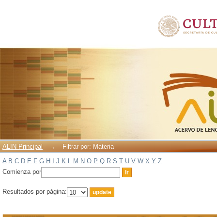
Filtrar por: Materia
ALIN Principal
→
Filtrar por: Materia
A
B
C
D
E
F
G
H
I
J
K
L
M
N
O
P
Q
R
S
T
U
V
W
X
Y
Z
Comienza por
Resultados por página: