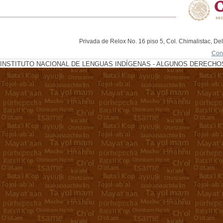
Privada de Relox No. 16 piso 5, Col. Chimalistac, De
Con
INSTITUTO NACIONAL DE LENGUAS INDÍGENAS - ALGUNOS DERECHOS