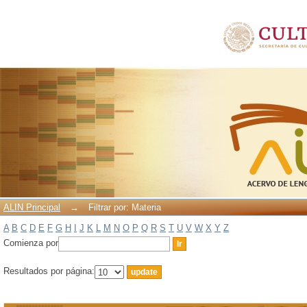
Filtrar por: Materia
ALIN Principal
→
Filtrar por: Materia
A
B
C
D
E
F
G
H
I
J
K
L
M
N
O
P
Q
R
S
T
U
V
W
X
Y
Z
Comienza por
Resultados por página: