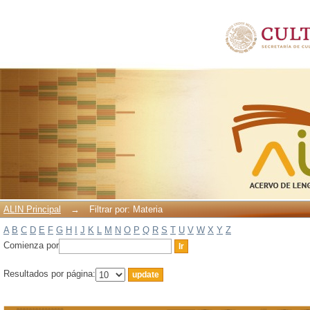
Filtrar por: Materia
ALIN Principal
→
Filtrar por: Materia
A
B
C
D
E
F
G
H
I
J
K
L
M
N
O
P
Q
R
S
T
U
V
W
X
Y
Z
Comienza por
Resultados por página: