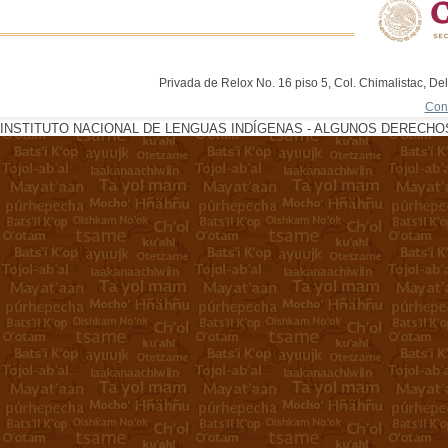
Privada de Relox No. 16 piso 5, Col. Chimalistac, De
Con
INSTITUTO NACIONAL DE LENGUAS INDÍGENAS - ALGUNOS DERECHOS