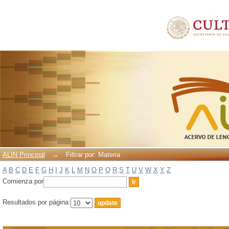
Filtrar por: Materia
ALIN Principal
→
Filtrar por: Materia
A
B
C
D
E
F
G
H
I
J
K
L
M
N
O
P
Q
R
S
T
U
V
W
X
Y
Z
Comienza por
Resultados por página: