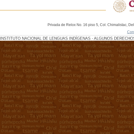
Privada de Relox No. 16 piso 5, Col. Chimalistac, De
Con
INSTITUTO NACIONAL DE LENGUAS INDÍGENAS - ALGUNOS DERECHOS