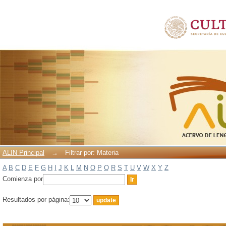
Filtrar por: Materia
ALIN Principal
→
Filtrar por: Materia
A
B
C
D
E
F
G
H
I
J
K
L
M
N
O
P
Q
R
S
T
U
V
W
X
Y
Z
Comienza por
Resultados por página: