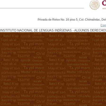
Privada de Relox No. 16 piso 5, Col. Chimalistac, De
Con
INSTITUTO NACIONAL DE LENGUAS INDÍGENAS - ALGUNOS DERECHOS