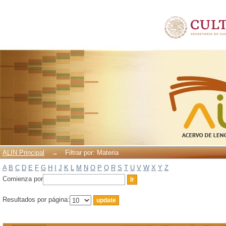
Filtrar por: Materia
ALIN Principal
→
Filtrar por: Materia
A
B
C
D
E
F
G
H
I
J
K
L
M
N
O
P
Q
R
S
T
U
V
W
X
Y
Z
Comienza por
Resultados por página: