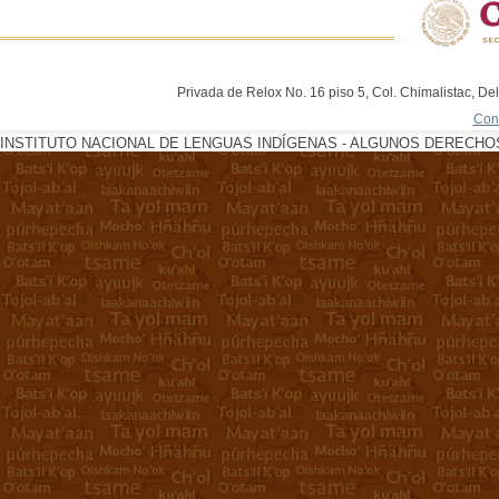
Privada de Relox No. 16 piso 5, Col. Chimalistac, De
Con
INSTITUTO NACIONAL DE LENGUAS INDÍGENAS - ALGUNOS DERECHOS