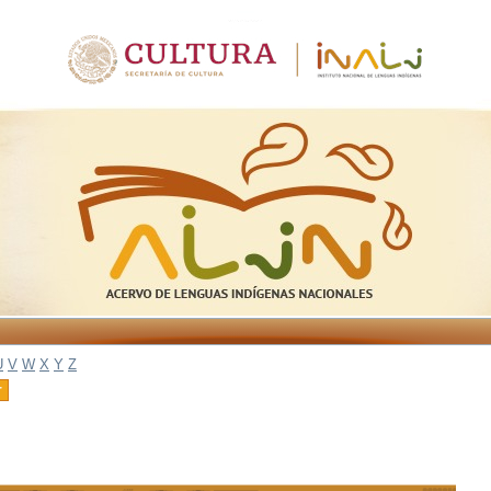
U
V
W
X
Y
Z