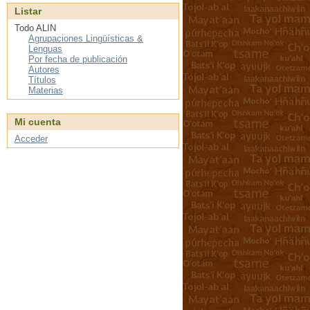
Listar
Todo ALIN
Agrupaciones Lingüísticas &
Lenguas
Por fecha de publicación
Autores
Títulos
Materias
Mi cuenta
Acceder