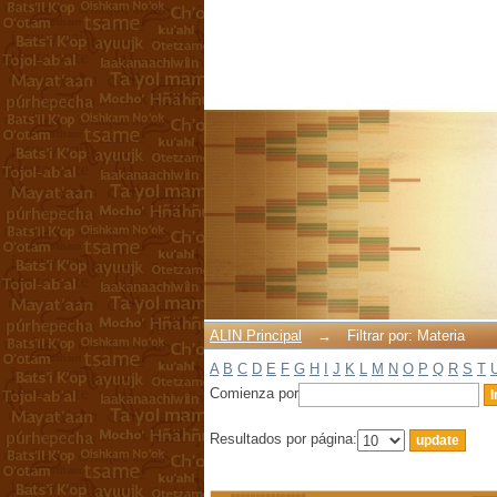
Filtrar por: Materia
ALIN Principal
→
Filtrar por: Materia
A
B
C
D
E
F
G
H
I
J
K
L
M
N
O
P
Q
R
S
T
Comienza por
Resultados por página: