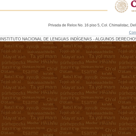
Privada de Relox No. 16 piso 5, Col. Chimalistac, De
Con
INSTITUTO NACIONAL DE LENGUAS INDÍGENAS - ALGUNOS DERECHOS