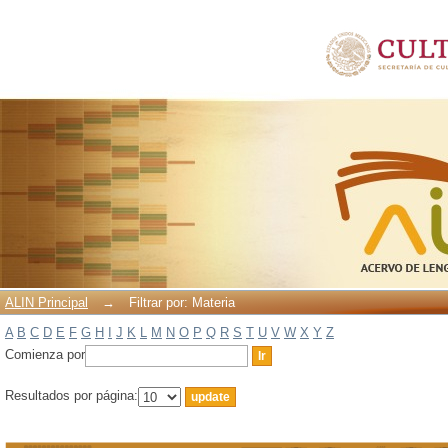
Filtrar por: Materia
ALIN Principal
→
Filtrar por: Materia
A
B
C
D
E
F
G
H
I
J
K
L
M
N
O
P
Q
R
S
T
U
V
W
X
Y
Z
Comienza por
Resultados por página: