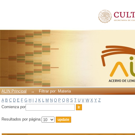
Filtrar por: Materia
ALIN Principal
→
Filtrar por: Materia
A
B
C
D
E
F
G
H
I
J
K
L
M
N
O
P
Q
R
S
T
U
V
W
X
Y
Z
Comienza por
Resultados por página: