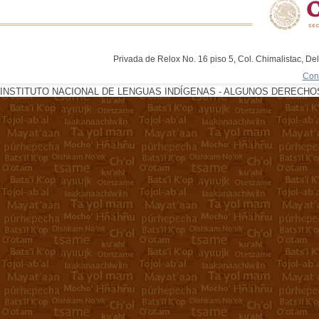
Privada de Relox No. 16 piso 5, Col. Chimalistac, De
Con
INSTITUTO NACIONAL DE LENGUAS INDÍGENAS - ALGUNOS DERECHOS