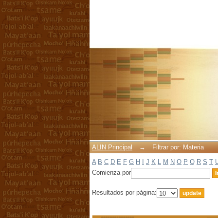
Filtrar por: Materia
ALIN Principal
→
Filtrar por: Materia
A
B
C
D
E
F
G
H
I
J
K
L
M
N
O
P
Q
R
S
T
Comienza por
Resultados por página: