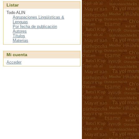
Listar
Todo ALIN
Agrupaciones Lingüísticas &
Lenguas
Por fecha de publicación
Autores
Títulos
Materias
Mi cuenta
Acceder