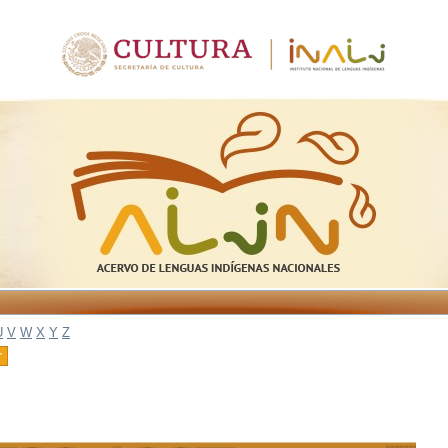
U
V
W
X
Y
Z